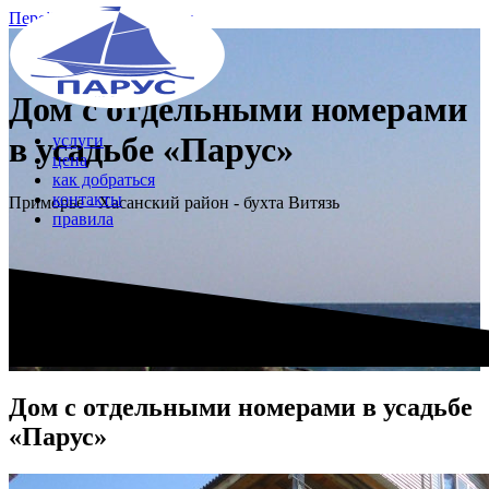
Перейти к содержимому
Дом с отдельными номерами
в усадьбе «Парус»
услуги
цена
как добраться
контакты
Приморье - Хасанский район - бухта Витязь
правила
Дом с отдельными номерами в усадьбе
«Парус»